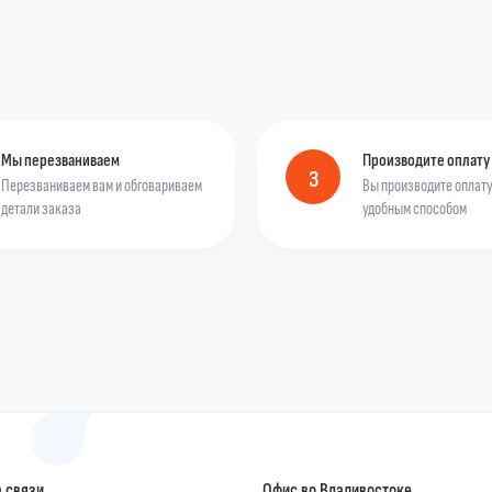
Мы перезваниваем
Производите оплату
3
Перезваниваем вам и обговариваем
Вы производите оплат
детали заказа
удобным способом
 связи
Офис во Владивостоке