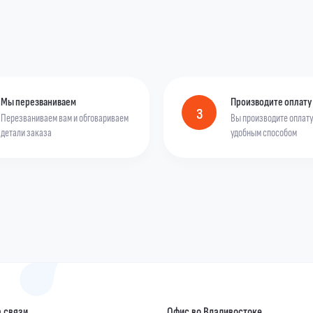
Мы перезваниваем
Производите оплату
3
Перезваниваем вам и обговариваем
Вы производите оплат
детали заказа
удобным способом
 связи
Офис во Владивостоке