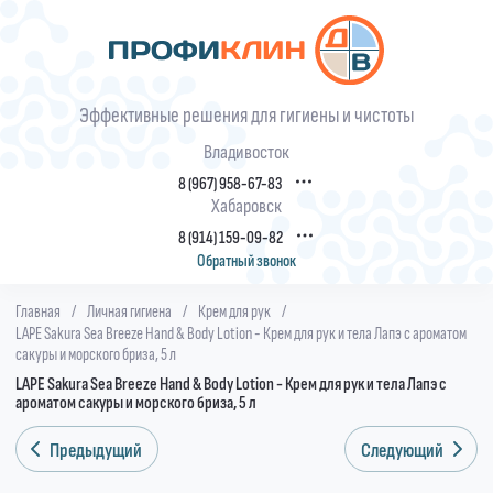
Эффективные решения для гигиены и чистоты
Владивосток
8 (967) 958-67-83
Хабаровск
8 (914) 159-09-82
Обратный звонок
Главная
/
Личная гигиена
/
Крем для рук
/
LAPE Sakura Sea Breeze Hand & Body Lotion - Крем для рук и тела Лапэ с ароматом
сакуры и морского бриза, 5 л
LAPE Sakura Sea Breeze Hand & Body Lotion - Крем для рук и тела Лапэ с
ароматом сакуры и морского бриза, 5 л
Предыдущий
Следующий